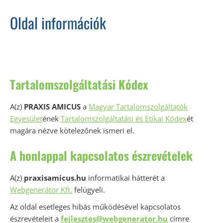
Oldal információk
Tartalomszolgáltatási Kódex
A(z)
PRAXIS AMICUS
a
Magyar Tartalomszolgáltatók
Egyesület
ének
Tartalomszolgáltatási és Etikai Kódex
ét
magára nézve kötelezőnek ismeri el.
A honlappal kapcsolatos észrevételek
A(z)
praxisamicus.hu
informatikai hátterét a
Webgenerátor Kft.
felügyeli.
Az oldal esetleges hibás működésével kapcsolatos
észrevételeit a
fejlesztes@webgenerator.hu
címre