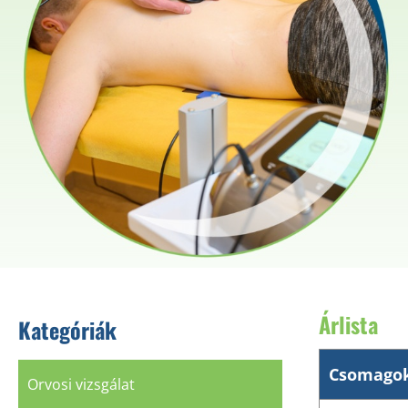
Árlista
Kategóriák
Csomago
Orvosi vizsgálat