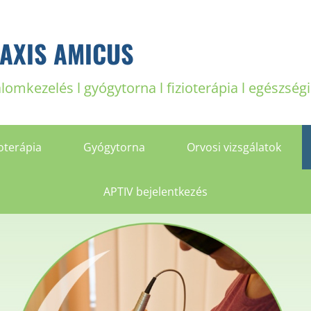
AXIS AMICUS
alomkezelés l gyógytorna l fizioterápia l egészség
oterápia
Gyógytorna
Orvosi vizsgálatok
APTIV bejelentkezés