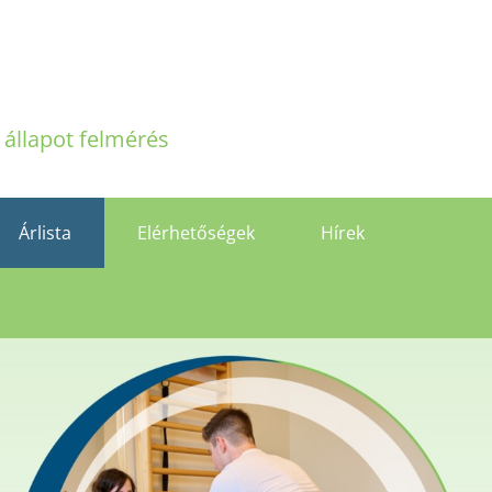
i állapot felmérés
Árlista
Elérhetőségek
Hírek