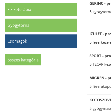
GERINC - p
Fizikoterápia
5 gyógytorn
Gyógytorna
IZÜLET - p
Csomagok
5 lézerkezel
SPORT - pr
összes kategória
5 TECAR keze
MIGRÉN - p
5 lézerakup
KÖTŐSZÖVE
5 gyógymass