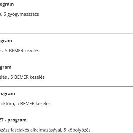
rogram
a, 5 gyógymasszázs
rogram
és, 5 BEMER kezelés
ogram
lés , 5 BEMER kezelés
rogram
unktúra, 5 BEMER kezelés
T - program
zázs fasciakés alkalmazásával, 5 köpölyözés