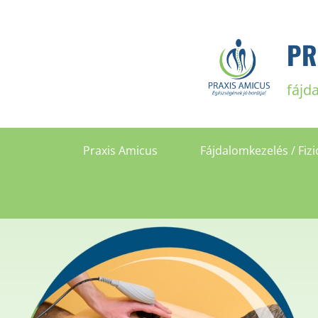
PR
fájd
Praxis Amicus
Fájdalomkezelés / Fizi